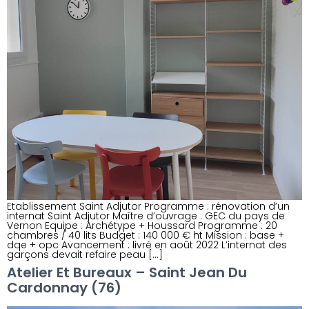
Etablissement Saint Adjutor Programme : rénovation d’un
internat Saint Adjutor Maître d’ouvrage : GEC du pays de
Vernon Equipe : Archétype + Houssard Programme : 20
chambres / 40 lits Budget : 140 000 € ht Mission : base +
dqe + opc Avancement : livré en août 2022 L’internat des
garçons devait refaire peau […]
Atelier Et Bureaux – Saint Jean Du
Cardonnay (76)