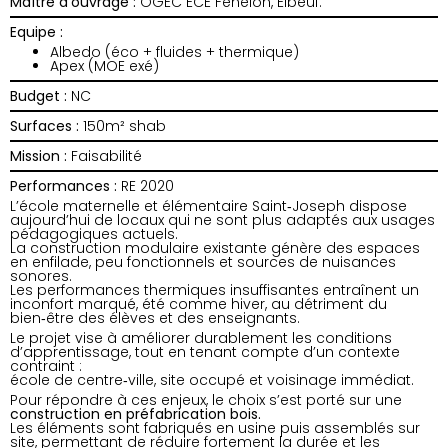
Maître d’ouvrage :
OGEC ECE Fénelon, Elbeuf.
Equipe :
Albedo (éco + fluides + thermique)
Apex (MOE exé)
Budget :
NC
Surfaces :
150m² shab
Mission :
Faisabilité
Performances :
RE 2020
L’école maternelle et élémentaire Saint‑Joseph dispose
aujourd’hui de locaux qui ne sont plus adaptés aux usages
pédagogiques actuels.
La construction modulaire existante génère des espaces
en enfilade, peu fonctionnels et sources de nuisances
sonores.
Les performances thermiques insuffisantes entraînent un
inconfort marqué, été comme hiver, au détriment du
bien‑être des élèves et des enseignants.
Le projet vise à améliorer durablement les conditions
d’apprentissage, tout en tenant compte d’un contexte
contraint :
école de centre‑ville, site occupé et voisinage immédiat.
Pour répondre à ces enjeux, le choix s’est porté sur une
construction en préfabrication bois.
Les éléments sont fabriqués en usine puis assemblés sur
site, permettant de réduire fortement la durée et les