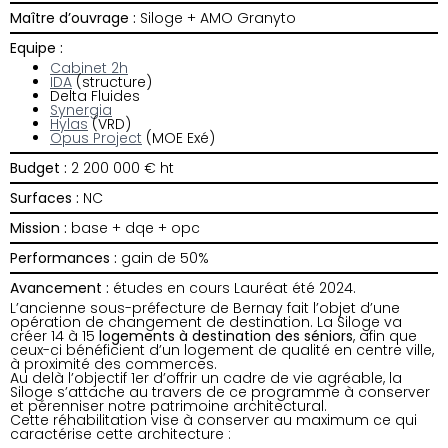
Maître d’ouvrage :
Siloge + AMO Granyto
Equipe :
Cabinet 2h
IDA
(structure)
Delta Fluides
Synergia
Hylas
(VRD)
Opus Project
(MOE Exé)
Budget :
2 200 000 € ht
Surfaces :
NC
Mission :
base + dqe + opc
Performances :
gain de 50%
Avancement :
études en cours Lauréat été 2024.
L’ancienne sous-préfecture de Bernay fait l’objet d’une
opération de changement de destination. La Siloge va
créer 14 à 15
logements à destination des séniors
, afin que
ceux-ci bénéficient d’un logement de qualité en centre ville,
à proximité des commerces.
Au delà l’objectif 1er d’offrir un cadre de vie agréable, la
Siloge s’attache au travers de ce programme à conserver
et pérenniser notre patrimoine architectural.
Cette réhabilitation vise à conserver au maximum ce qui
caractérise cette architecture :