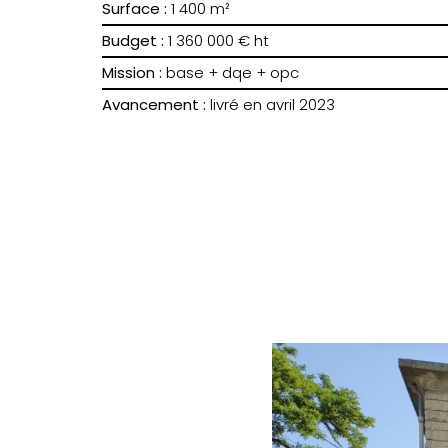
Surface :
1 400 m²
Budget :
1 360 000 € ht
Mission :
base + dqe + opc
Avancement :
livré en avril 2023