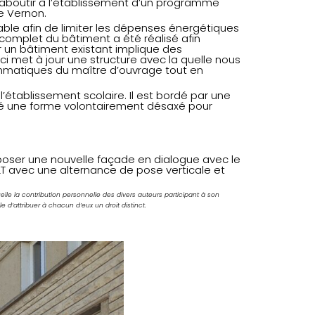
d’aboutir à l’établissement d’un programme
e Vernon.
able afin de limiter les dépenses énergétiques
complet du bâtiment a été réalisé afin
ur un bâtiment existant implique des
ci met à jour une structure avec la quelle nous
mmatiques du maître d’ouvrage tout en
 l’établissement scolaire. Il est bordé par une
nné une forme volontairement désaxé pour
ser une nouvelle façade en dialogue avec le
LT avec une alternance de pose verticale et
elle la contribution personnelle des divers auteurs participant à son
 d’attribuer à chacun d’eux un droit distinct.